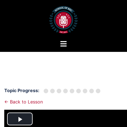
Zum
Inhalt
springen
Menü
umschalten
Topic Progress:
← Back to Lesson
Play