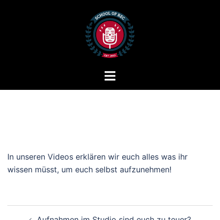
Zum
Inhalt
springen
Menü
umschalten
In unseren Videos erklären wir euch alles was ihr
wissen müsst, um euch selbst aufzunehmen!
Beitragsnavigation
Aufnahmen im Studio sind euch zu teuer?