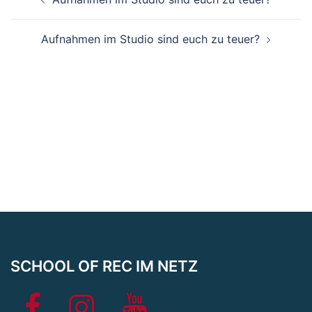
Aufnahmen im Studio sind euch zu teuer?
SCHOOL OF REC IM NETZ
School
Instagram
School
of
of